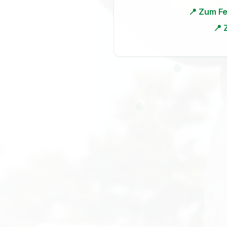
📍 Zum Fe
📍 